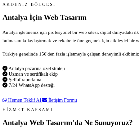
AKDENIZ BÖLGESI
Antalya İçin
Web Tasarım
Antalya işletmeniz için profesyonel bir web sitesi, dijital dünyadaki i
bulmasını kolaylaştırmak ve rekabette öne geçmek için etkileyici bir we
Türkiye genelinde 150'den fazla işletmeyle çalışan deneyimli ekibimiz, 
Antalya pazarına özel strateji
Uzman ve sertifikalı ekip
Şeffaf raporlama
7/24 WhatsApp desteği
Hemen Teklif Al
İletişim Formu
HİZMET KAPSAMI
Antalya Web Tasarım'da
Ne Sunuyoruz?