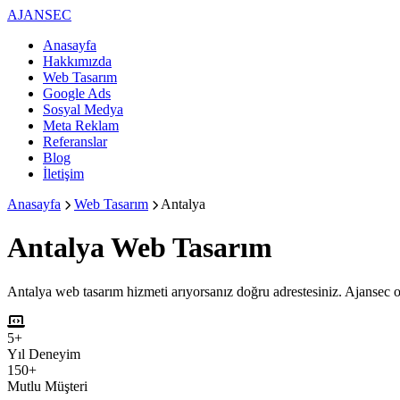
AJANSEC
Anasayfa
Hakkımızda
Web Tasarım
Google Ads
Sosyal Medya
Meta Reklam
Referanslar
Blog
İletişim
Anasayfa
Web Tasarım
Antalya
Antalya
Web Tasarım
Antalya web tasarım hizmeti arıyorsanız doğru adrestesiniz. Ajansec ol
5+
Yıl Deneyim
150+
Mutlu Müşteri