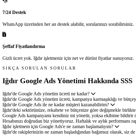
7/24 Destek
WhatsApp üzerinden her an destek alabilir, sorularınızı sorabilirsiniz.
Şeffaf Fiyatlandırma
Gizli ücret yok. Iğdır işletmeniz için net ve dürüst fiyatlar sunuyoruz.
SIKÇA SORULAN SORULAR
Iğdır Google Ads Yönetimi
Hakkında SSS
Iğdır'de Google Ads yönetim ücreti ne kadar?
Iğdır'de Google Ads yönetim ücreti, kampanya karmaşıklığı ve bütçeye g
Iğdır'de Google Ads ile ne kadar müşteri kazanabilirim?
Iğdır'deki sektörünüze, rekabete ve bütçenize göre değişmekle birlikte
Google Ads kampanyamı kendiniz mi yönetir, yoksa ekibime bildirir 
Hesabınızı doğrudan biz yönetiyoruz. Haftalık ve aylık performans rapo
Iğdır işletmem için Google Ads'e ne zaman başlamalıyım?
Iğdır'de rakiplerinizin ne zaman başladığından bağımsız olarak, siz d