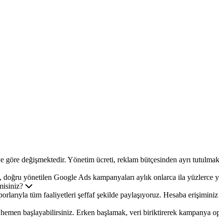
öre değişmektedir. Yönetim ücreti, reklam bütçesinden ayrı tutulmaktadı
, doğru yönetilen Google Ads kampanyaları aylık onlarca ila yüzlerce ye
misiniz?
rlarıyla tüm faaliyetleri şeffaf şekilde paylaşıyoruz. Hesaba erişiminiz
e hemen başlayabilirsiniz. Erken başlamak, veri biriktirerek kampanya o