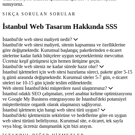
sunuyoruz.
SIKÇA SORULAN SORULAR
İstanbul Web Tasarım
Hakkında SSS
İstanbul'de web sitesi maliyeti nedir?
İstanbul'de web sitesi maliyeti, sitenin kapsamına ve özelliklerine
göre değişmektedir. Kurumsal başlangıç paketlerinden e-ticaret
sitelerine kadar farklı bütçelere uygun seçeneklerimiz mevcuttur.
Ücretsiz keşif görüşmesi için hemen iletişime geçin.
İstanbul'de web siteniz ne kadar sürede hazır olur?
İstanbul işletmeleri için web sitesi hazırlama süreci, pakete göre 5-15
iş günü arasında değişmektedir. Kurumsal siteler 5-7 gün, e-ticaret
siteleri ise 10-15 gün içinde teslim edilmektedir.
Web sitemi İstanbul'deki müşterilere nasıl ulaştırırsınız?
İstanbul odaklı SEO çalışmaları, yerel anahtar kelime optimizasyonu
ve Google My Business entegrasyonu ile İstanbul'deki potansiyel
müşterilerinize organik olarak ulaşmanızı sağlıyoruz.
İstanbul işletmem için hangi web sitesi türü uygun?
İstanbul'deki işletmenizin sektörüne ve hedeflerine göre en uygun
web sitesi türünü belirliyoruz. Kurumsal site, e-ticaret, tek sayfa
veya blog; ücretsiz danışmanlık için bizi arayın.