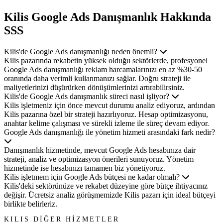
Kilis Google Ads Danışmanlık
Hakkında
SSS
Kilis'de Google Ads danışmanlığı neden önemli?
Kilis pazarında rekabetin yüksek olduğu sektörlerde, profesyonel
Google Ads danışmanlığı reklam harcamalarınızı en az %30-50
oranında daha verimli kullanmanızı sağlar. Doğru strateji ile
maliyetlerinizi düşürürken dönüşümlerinizi artırabilirsiniz.
Kilis'de Google Ads danışmanlık süreci nasıl işliyor?
Kilis işletmeniz için önce mevcut durumu analiz ediyoruz, ardından
Kilis pazarına özel bir strateji hazırlıyoruz. Hesap optimizasyonu,
anahtar kelime çalışması ve sürekli izleme ile süreç devam ediyor.
Google Ads danışmanlığı ile yönetim hizmeti arasındaki fark nedir?
Danışmanlık hizmetinde, mevcut Google Ads hesabınıza dair
strateji, analiz ve optimizasyon önerileri sunuyoruz. Yönetim
hizmetinde ise hesabınızı tamamen biz yönetiyoruz.
Kilis işletmem için Google Ads bütçesi ne kadar olmalı?
Kilis'deki sektörünüze ve rekabet düzeyine göre bütçe ihtiyacınız
değişir. Ücretsiz analiz görüşmemizde Kilis pazarı için ideal bütçeyi
birlikte belirleriz.
KILIS DİĞER HİZMETLER