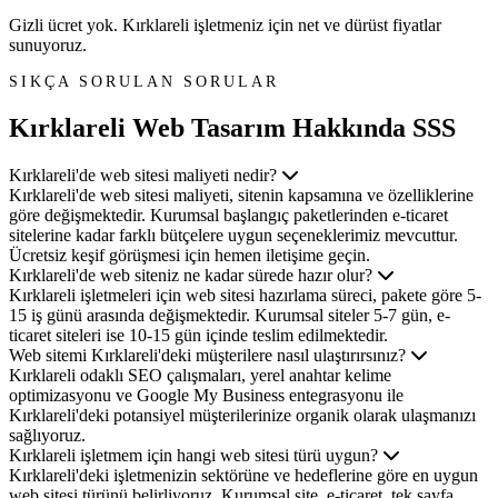
Gizli ücret yok. Kırklareli işletmeniz için net ve dürüst fiyatlar
sunuyoruz.
SIKÇA SORULAN SORULAR
Kırklareli Web Tasarım
Hakkında SSS
Kırklareli'de web sitesi maliyeti nedir?
Kırklareli'de web sitesi maliyeti, sitenin kapsamına ve özelliklerine
göre değişmektedir. Kurumsal başlangıç paketlerinden e-ticaret
sitelerine kadar farklı bütçelere uygun seçeneklerimiz mevcuttur.
Ücretsiz keşif görüşmesi için hemen iletişime geçin.
Kırklareli'de web siteniz ne kadar sürede hazır olur?
Kırklareli işletmeleri için web sitesi hazırlama süreci, pakete göre 5-
15 iş günü arasında değişmektedir. Kurumsal siteler 5-7 gün, e-
ticaret siteleri ise 10-15 gün içinde teslim edilmektedir.
Web sitemi Kırklareli'deki müşterilere nasıl ulaştırırsınız?
Kırklareli odaklı SEO çalışmaları, yerel anahtar kelime
optimizasyonu ve Google My Business entegrasyonu ile
Kırklareli'deki potansiyel müşterilerinize organik olarak ulaşmanızı
sağlıyoruz.
Kırklareli işletmem için hangi web sitesi türü uygun?
Kırklareli'deki işletmenizin sektörüne ve hedeflerine göre en uygun
web sitesi türünü belirliyoruz. Kurumsal site, e-ticaret, tek sayfa