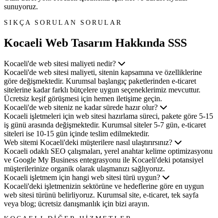
sunuyoruz.
SIKÇA SORULAN SORULAR
Kocaeli Web Tasarım
Hakkında SSS
Kocaeli'de web sitesi maliyeti nedir?
Kocaeli'de web sitesi maliyeti, sitenin kapsamına ve özelliklerine
göre değişmektedir. Kurumsal başlangıç paketlerinden e-ticaret
sitelerine kadar farklı bütçelere uygun seçeneklerimiz mevcuttur.
Ücretsiz keşif görüşmesi için hemen iletişime geçin.
Kocaeli'de web siteniz ne kadar sürede hazır olur?
Kocaeli işletmeleri için web sitesi hazırlama süreci, pakete göre 5-15
iş günü arasında değişmektedir. Kurumsal siteler 5-7 gün, e-ticaret
siteleri ise 10-15 gün içinde teslim edilmektedir.
Web sitemi Kocaeli'deki müşterilere nasıl ulaştırırsınız?
Kocaeli odaklı SEO çalışmaları, yerel anahtar kelime optimizasyonu
ve Google My Business entegrasyonu ile Kocaeli'deki potansiyel
müşterilerinize organik olarak ulaşmanızı sağlıyoruz.
Kocaeli işletmem için hangi web sitesi türü uygun?
Kocaeli'deki işletmenizin sektörüne ve hedeflerine göre en uygun
web sitesi türünü belirliyoruz. Kurumsal site, e-ticaret, tek sayfa
veya blog; ücretsiz danışmanlık için bizi arayın.