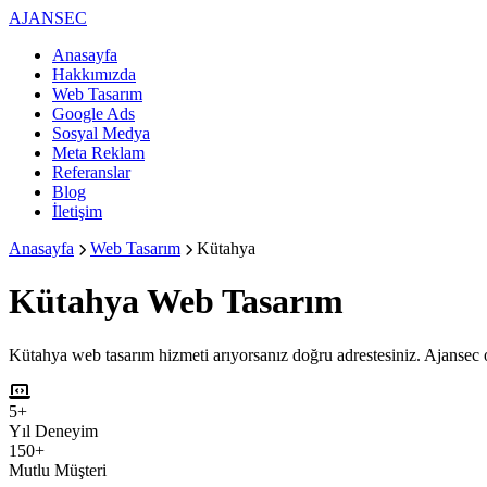
AJANSEC
Anasayfa
Hakkımızda
Web Tasarım
Google Ads
Sosyal Medya
Meta Reklam
Referanslar
Blog
İletişim
Anasayfa
Web Tasarım
Kütahya
Kütahya
Web Tasarım
Kütahya web tasarım hizmeti arıyorsanız doğru adrestesiniz. Ajansec o
5+
Yıl Deneyim
150+
Mutlu Müşteri