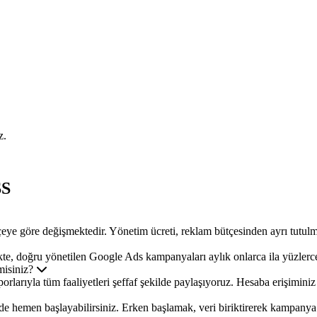
z.
SS
 göre değişmektedir. Yönetim ücreti, reklam bütçesinden ayrı tutulmakta
te, doğru yönetilen Google Ads kampanyaları aylık onlarca ila yüzlerce 
misiniz?
rlarıyla tüm faaliyetleri şeffaf şekilde paylaşıyoruz. Hesaba erişiminiz
de hemen başlayabilirsiniz. Erken başlamak, veri biriktirerek kampanya