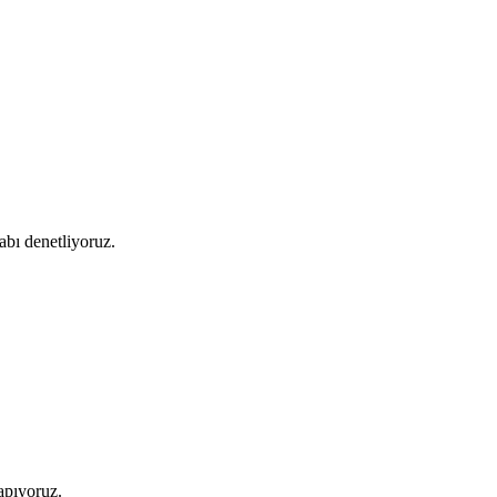
bı denetliyoruz.
apıyoruz.