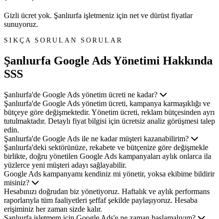
Gizli ücret yok. Şanlıurfa işletmeniz için net ve dürüst fiyatlar
sunuyoruz.
SIKÇA SORULAN SORULAR
Şanlıurfa Google Ads Yönetimi
Hakkında
SSS
Şanlıurfa'de Google Ads yönetim ücreti ne kadar?
Şanlıurfa'de Google Ads yönetim ücreti, kampanya karmaşıklığı ve
bütçeye göre değişmektedir. Yönetim ücreti, reklam bütçesinden ayrı
tutulmaktadır. Detaylı fiyat bilgisi için ücretsiz analiz görüşmesi talep
edin.
Şanlıurfa'de Google Ads ile ne kadar müşteri kazanabilirim?
Şanlıurfa'deki sektörünüze, rekabete ve bütçenize göre değişmekle
birlikte, doğru yönetilen Google Ads kampanyaları aylık onlarca ila
yüzlerce yeni müşteri adayı sağlayabilir.
Google Ads kampanyamı kendiniz mi yönetir, yoksa ekibime bildirir
misiniz?
Hesabınızı doğrudan biz yönetiyoruz. Haftalık ve aylık performans
raporlarıyla tüm faaliyetleri şeffaf şekilde paylaşıyoruz. Hesaba
erişiminiz her zaman sizde kalır.
Şanlıurfa işletmem için Google Ads'e ne zaman başlamalıyım?