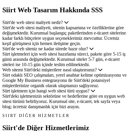
Siirt Web Tasarım
Hakkında SSS
Siirt'de web sitesi maliyeti nedir?
Siirt'de web sitesi maliyeti, sitenin kapsamına ve özelliklerine göre
değişmektedir. Kurumsal başlangıç paketlerinden e-ticaret sitelerine
kadar farklı bütçelere uygun seçeneklerimiz mevcuttur. Ücretsiz
keşif görüşmesi için hemen iletişime geçin.
Siirt'de web siteniz ne kadar sürede hazır olur?
Siirt işletmeleri için web sitesi hazırlama süreci, pakete göre 5-15 iş
günü arasında değişmektedir. Kurumsal siteler 5-7 gün, e-ticaret
siteleri ise 10-15 gün içinde teslim edilmektedir.
Web sitemi Siirt'deki müşterilere nasıl ulaştırırsınız?
Siirt odaklı SEO çalışmaları, yerel anahtar kelime optimizasyonu ve
Google My Business entegrasyonu ile Siirt'deki potansiyel
müşterilerinize organik olarak ulaşmanızı sağlıyoruz.
Siirt işletmem için hangi web sitesi türü uygun?
Siirt'deki işletmenizin sektörüne ve hedeflerine göre en uygun web
sitesi türünü belirliyoruz. Kurumsal site, e-ticaret, tek sayfa veya
blog; ücretsiz danışmanlık için bizi arayın.
SIIRT DİĞER HİZMETLER
Siirt'de Diğer
Hizmetlerimiz