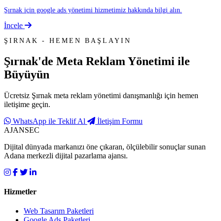
Şırnak için google ads yönetimi hizmetimiz hakkında bilgi alın.
İncele
ŞIRNAK - HEMEN BAŞLAYIN
Şırnak'de
Meta Reklam Yönetimi
ile
Büyüyün
Ücretsiz Şırnak meta reklam yönetimi danışmanlığı için hemen
iletişime geçin.
WhatsApp ile Teklif Al
İletişim Formu
AJANSEC
Dijital dünyada markanızı öne çıkaran, ölçülebilir sonuçlar sunan
Adana merkezli dijital pazarlama ajansı.
Hizmetler
Web Tasarım Paketleri
Google Ads Paketleri