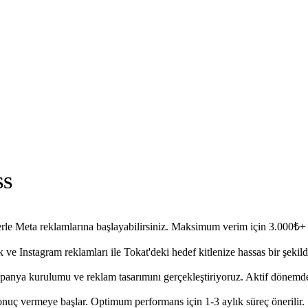
SS
le Meta reklamlarına başlayabilirsiniz. Maksimum verim için 3.000₺+ büt
Instagram reklamları ile Tokat'deki hedef kitlenize hassas bir şekilde ula
mpanya kurulumu ve reklam tasarımını gerçekleştiriyoruz. Aktif dönemde
onuç vermeye başlar. Optimum performans için 1-3 aylık süreç önerilir.