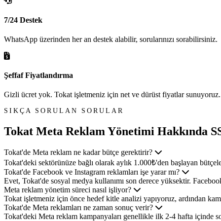
7/24 Destek
WhatsApp üzerinden her an destek alabilir, sorularınızı sorabilirsiniz.
Şeffaf Fiyatlandırma
Gizli ücret yok. Tokat işletmeniz için net ve dürüst fiyatlar sunuyoruz.
SIKÇA SORULAN SORULAR
Tokat Meta Reklam Yönetimi
Hakkında S
Tokat'de Meta reklam ne kadar bütçe gerektirir?
Tokat'deki sektörünüze bağlı olarak aylık 1.000₺'den başlayan bütçeler
Tokat'de Facebook ve Instagram reklamları işe yarar mı?
Evet, Tokat'de sosyal medya kullanımı son derece yüksektir. Facebook ve 
Meta reklam yönetim süreci nasıl işliyor?
Tokat işletmeniz için önce hedef kitle analizi yapıyoruz, ardından ka
Tokat'de Meta reklamları ne zaman sonuç verir?
Tokat'deki Meta reklam kampanyaları genellikle ilk 2-4 hafta içinde s